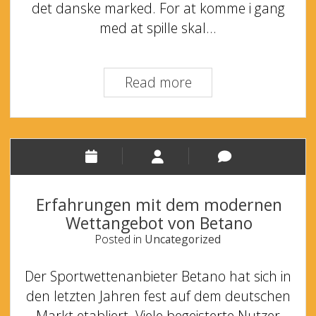
det danske marked. For at komme i gang
med at spille skal…
Alt
Read more
hvad
du
behøver
at
vide
om
Erfahrungen mit dem modernen
bet365
Wettangebot von Betano
i
Posted in
Uncategorized
Danmark
Der Sportwettenanbieter Betano hat sich in
den letzten Jahren fest auf dem deutschen
Markt etabliert. Viele begeisterte Nutzer