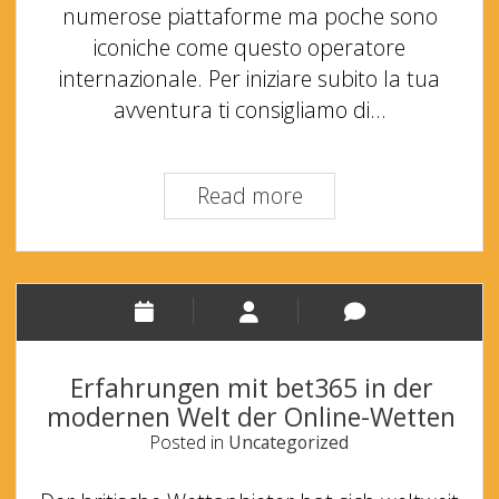
numerose piattaforme ma poche sono
iconiche come questo operatore
internazionale. Per iniziare subito la tua
avventura ti consigliamo di…
La
Read more
guida
completa
all’esperienza
di
gioco
su
Erfahrungen mit bet365 in der
bwin
modernen Welt der Online-Wetten
Posted in
Uncategorized