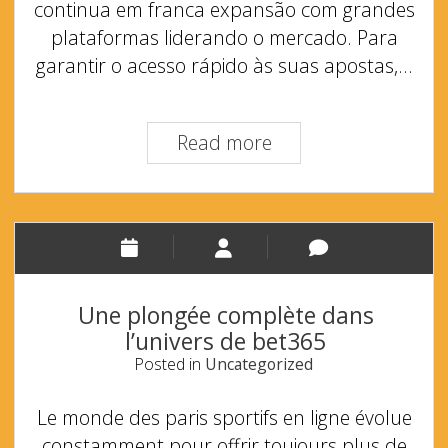
continua em franca expansão com grandes
plataformas liderando o mercado. Para
garantir o acesso rápido às suas apostas,…
Explorando
Read more
a
plataforma
da
bet365
no
Brasil
Une plongée complète dans
l’univers de bet365
Posted in
Uncategorized
Le monde des paris sportifs en ligne évolue
constamment pour offrir toujours plus de