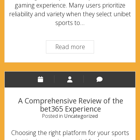
gaming experience. Many users prioritize
reliability and variety when they select unibet
sports to…
Navigating
Read more
the
Features
of
Unibet
for
Modern
A Comprehensive Review of the
Bettors
bet365 Experience
Posted in
Uncategorized
Choosing the right platform for your sports